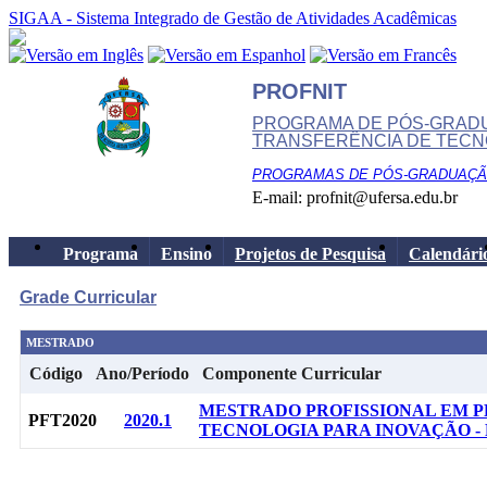
SIGAA - Sistema Integrado de Gestão de Atividades Acadêmicas
PROFNIT
PROGRAMA DE PÓS-GRADU
TRANSFERÊNCIA DE TECN
PROGRAMAS DE PÓS-GRADUAÇÃO
E-mail:
profnit@ufersa.edu.br
Programa
Ensino
Projetos de Pesquisa
Calendári
Grade Curricular
MESTRADO
Código
Ano/Período
Componente Curricular
MESTRADO PROFISSIONAL EM P
PFT2020
2020.1
TECNOLOGIA PARA INOVAÇÃO - Pr