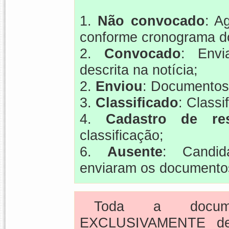
1.
Não convocado
: A
conforme cronograma do
2.
Convocado
: Envi
descrita na notícia;
2.
Enviou
: Documentos
3.
Classificado
: Classi
4.
Cadastro de res
classificação;
6.
Ausente
: Candi
enviaram os documento
Toda a docume
EXCLUSIVAMENTE de 