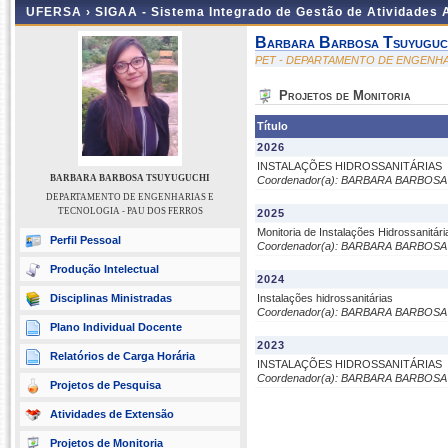
UFERSA ›
SIGAA - Sistema Integrado de Gestão de Atividades
Barbara Barbosa Tsuyuguc
PET - DEPARTAMENTO DE ENGENHA
Projetos de Monitoria
Título
2026
INSTALAÇÕES HIDROSSANITÁRIAS
BARBARA BARBOSA TSUYUGUCHI
Coordenador(a): BARBARA BARBOS
DEPARTAMENTO DE ENGENHARIAS E
TECNOLOGIA - PAU DOS FERROS
2025
Monitoria de Instalações Hidrossanitári
Perfil Pessoal
Coordenador(a): BARBARA BARBOS
Produção Intelectual
2024
Disciplinas Ministradas
Instalações hidrossanitárias
Coordenador(a): BARBARA BARBOS
Plano Individual Docente
2023
Relatórios de Carga Horária
INSTALAÇÕES HIDROSSANITÁRIAS
Coordenador(a): BARBARA BARBOS
Projetos de Pesquisa
Atividades de Extensão
Projetos de Monitoria