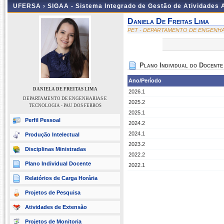
UFERSA ›
SIGAA - Sistema Integrado de Gestão de Atividades
Daniela De Freitas Lima
PET - DEPARTAMENTO DE ENGENHA
Plano Individual do Docente
Ano/Período
DANIELA DE FREITAS LIMA
2026.1
DEPARTAMENTO DE ENGENHARIAS E
2025.2
TECNOLOGIA - PAU DOS FERROS
2025.1
Perfil Pessoal
2024.2
2024.1
Produção Intelectual
2023.2
Disciplinas Ministradas
2022.2
Plano Individual Docente
2022.1
Relatórios de Carga Horária
Projetos de Pesquisa
Atividades de Extensão
Projetos de Monitoria