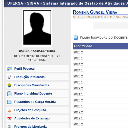
UFERSA ›
SIGAA - Sistema Integrado de Gestão de Atividades
Romenia Gurgel Vieira
MET - DEPARTAMENTO DE ENGENH
Plano Individual do Docente
Ano/Período
ROMENIA GURGEL VIEIRA
2025.2
DEPARTAMENTO DE ENGENHARIA E
2025.1
TECNOLOGIA
2024.2
Perfil Pessoal
2024.1
2023.2
Produção Intelectual
2023.1
Disciplinas Ministradas
2022.2
Plano Individual Docente
2021.1
2020.2
Relatórios de Carga Horária
2020.1
Projetos de Pesquisa
2019.2
Atividades de Extensão
2019.1
2018.2
Projetos de Monitoria