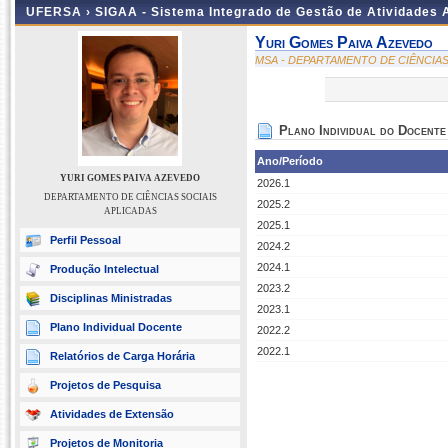
UFERSA ›
SIGAA - Sistema Integrado de Gestão de Atividades
Yuri Gomes Paiva Azevedo
MSA - DEPARTAMENTO DE CIÊNCIAS
Plano Individual do Docente
Ano/Período
YURI GOMES PAIVA AZEVEDO
2026.1
DEPARTAMENTO DE CIÊNCIAS SOCIAIS
2025.2
APLICADAS
2025.1
Perfil Pessoal
2024.2
2024.1
Produção Intelectual
2023.2
Disciplinas Ministradas
2023.1
Plano Individual Docente
2022.2
2022.1
Relatórios de Carga Horária
Projetos de Pesquisa
Atividades de Extensão
Projetos de Monitoria