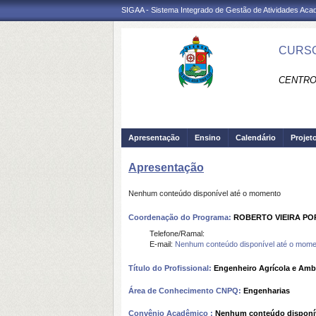
SIGAA - Sistema Integrado de Gestão de Atividades Ac
CURSO
CENTRO
Apresentação
Ensino
Calendário
Projet
Apresentação
Nenhum conteúdo disponível até o momento
Coordenação do Programa:
ROBERTO VIEIRA P
Telefone/Ramal:
E-mail:
Nenhum conteúdo disponível até o mome
Título do Profissional:
Engenheiro Agrícola e Amb
Área de Conhecimento CNPQ:
Engenharias
Convênio Acadêmico :
Nenhum conteúdo disponí