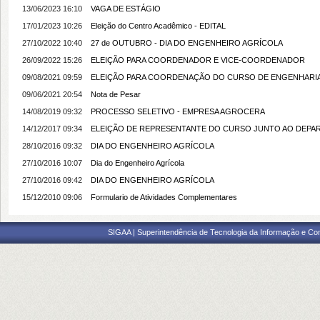
13/06/2023 16:10
VAGA DE ESTÁGIO
17/01/2023 10:26
Eleição do Centro Acadêmico - EDITAL
27/10/2022 10:40
27 de OUTUBRO - DIA DO ENGENHEIRO AGRÍCOLA
26/09/2022 15:26
ELEIÇÃO PARA COORDENADOR E VICE-COORDENADOR
09/08/2021 09:59
ELEIÇÃO PARA COORDENAÇÃO DO CURSO DE ENGENHARIA 
09/06/2021 20:54
Nota de Pesar
14/08/2019 09:32
PROCESSO SELETIVO - EMPRESA AGROCERA
14/12/2017 09:34
ELEIÇÃO DE REPRESENTANTE DO CURSO JUNTO AO DEPAR
28/10/2016 09:32
DIA DO ENGENHEIRO AGRÍCOLA
27/10/2016 10:07
Dia do Engenheiro Agrícola
27/10/2016 09:42
DIA DO ENGENHEIRO AGRÍCOLA
15/12/2010 09:06
Formulario de Atividades Complementares
SIGAA | Superintendência de Tecnologia da Informação e Co