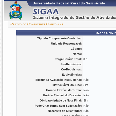
Universidade Federal Rural do Semi-Árido
Resumo do Componente Curricular
Dados Gerais
Tipo do Componente Curricular:
Unidade Responsável:
Código:
Nome:
Carga Horária Total:
0 h.
Pré-Requisitos:
Co-Requisitos:
Equivalências:
Excluir da Avaliação Institucional:
Não
Matriculável On-Line:
Sim
Horário Flexível da Turma:
Não
Horário Flexível do Docente:
Não
Obrigatoriedade de Nota Final:
Sim
Pode Criar Turma Sem Solicitação:
Não
Necessita de Orientador:
Não