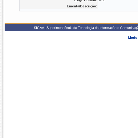
Exige Horário:
Não
Ementa/Descrição:
SIGAA | Superintendência de Tecnologia da Informação e Comunicaçã
Modo 