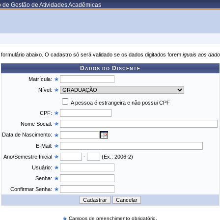
o de Gestão de Atividades Acadêmicas
formulário abaixo. O cadastro só será validado se os dados digitados forem
iguais aos dado
Dados do Discente
Matrícula:
Nível:
A pessoa é estrangeira e não possui CPF
CPF:
Nome Social:
Data de Nascimento:
E-Mail:
Ano/Semestre Inicial
-
(Ex.: 2006-2)
Usuário:
Senha:
Confirmar Senha:
Campos de preenchimento obrigatório.