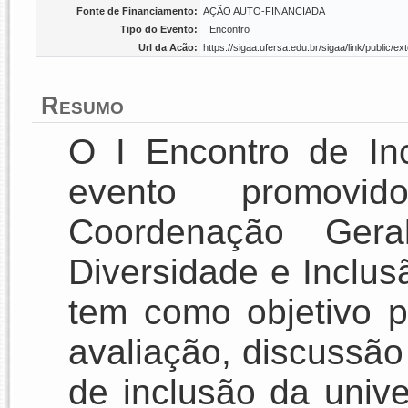
Fonte de Financiamento:
AÇÃO AUTO-FINANCIADA
Tipo do Evento:
Encontro
Url da Acão:
https://sigaa.ufersa.edu.br/sigaa/link/public
Resumo
O I Encontro de I
evento promov
Coordenação Gera
Diversidade e Inclu
tem como objetivo
avaliação, discussão
de inclusão da unive