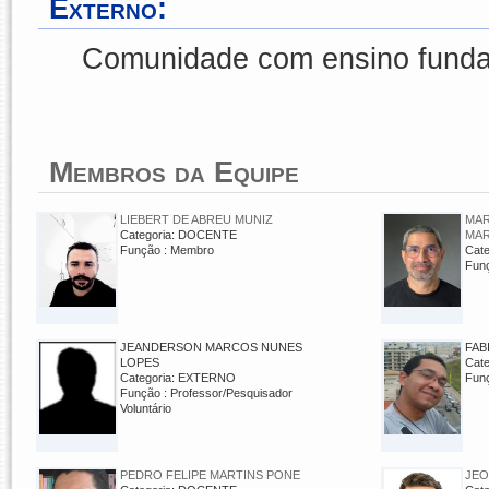
Externo:
Comunidade com ensino funda
Membros da Equipe
LIEBERT DE ABREU MUNIZ
MAR
Categoria: DOCENTE
MAR
Função : Membro
Cat
Fun
JEANDERSON MARCOS NUNES
FAB
LOPES
Cat
Categoria: EXTERNO
Fun
Função : Professor/Pesquisador
Voluntário
PEDRO FELIPE MARTINS PONE
JEO