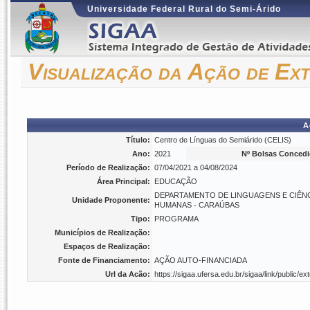
Universidade Federal Rural do Semi-Árido
Visualização da Ação de Ex
A
Título:
Centro de Línguas do Semiárido (CELIS)
Ano:
2021
Nº Bolsas Concedi
Período de Realização:
07/04/2021 a 04/08/2024
Área Principal:
EDUCAÇÃO
DEPARTAMENTO DE LINGUAGENS E CIÊN
Unidade Proponente:
HUMANAS - CARAÚBAS
Tipo:
PROGRAMA
Municípios de Realização:
Espaços de Realização:
Fonte de Financiamento:
AÇÃO AUTO-FINANCIADA
Url da Acão:
https://sigaa.ufersa.edu.br/sigaa/link/public